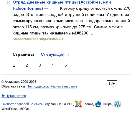
Отряд Дневные хищные птицы (Accipitres, или
10
Falconiformes)
— К этому отряду относится около 270
видов. Это птицы средней и крупной величины. У одного из
самых крупных видов американского кондора крыло длиной
около 115 см, размах крыльев до 275 см. Самые мелкие
хищные птицы так называемые&#8230; …
Биологическая энциклопедия
Страницы
Следующая
→
1
2
3
4
5
© Академик, 2000-2026
18+
Обратная связь:
Техподдержка
,
Реклама на сайте
👣 Путешествия
Экспорт словарей на сайты
, сделанные на PHP,
Joomla,
Drupal,
WordPress, MODx.