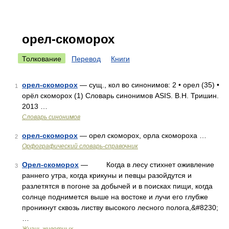
орел-скоморох
Толкование
Перевод
Книги
орел-скоморох
— сущ., кол во синонимов: 2 • орел (35) •
1
орёл скоморох (1) Словарь синонимов ASIS. В.Н. Тришин.
2013 …
Словарь синонимов
орел-скоморох
— орел скоморох, орла скомороха …
2
Орфографический словарь-справочник
Орел-скоморох
— Когда в лесу стихнет оживление
3
раннего утра, когда крикуны и певцы разойдутся и
разлетятся в погоне за добычей и в поисках пищи, когда
солнце поднимется выше на востоке и лучи его глубже
проникнут сквозь листву высокого лесного полога,&#8230;
…