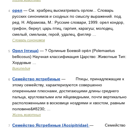
Жизнь животных
орел
— См. храбрец высматривать орлом... Словарь
4
русских синонимов и сходных по смыслу выражений. под.
ред. Н. Абрамова, М.: Русские словари, 1999. орел кондор,
грифон, беркут, царь птиц, гарпия, карагуш; молодец,
смелый, смельчак, герой, удалец, фигляр …
Словарь синонимов
Орел (птица)
— ? Орлиные Боевой орёл (Polemaetus
5
bellicosus) Научная классификация Царство: Животные Тип:
Хордовые …
Википедия
Семейство ястребиные
— Птицы, принадлежащие к
6
этому семейству, характеризуются совершенно
оперенными плюснами, достигающими длины среднего
пальца, кругловатыми или яйцевидными, почти вертикально
расположенными в восковице ноздрями и хвостом, равным
половине&#8230; …
Жизнь животных
Семейство Ястребиные (Accipitridae)
— Семейство
7