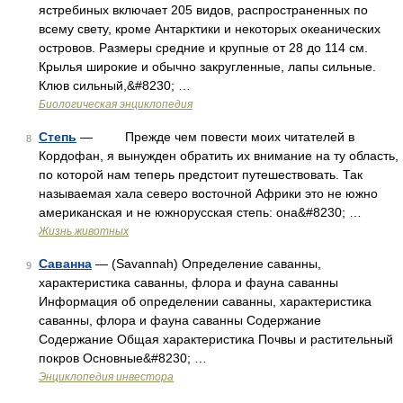
ястребиных включает 205 видов, распространенных по
всему свету, кроме Антарктики и некоторых океанических
островов. Размеры средние и крупные от 28 до 114 см.
Крылья широкие и обычно закругленные, лапы сильные.
Клюв сильный,&#8230; …
Биологическая энциклопедия
Степь
— Прежде чем повести моих читателей в
8
Кордофан, я вынужден обратить их внимание на ту область,
по которой нам теперь предстоит путешествовать. Так
называемая хала северо восточной Африки это не южно
американская и не южнорусская степь: она&#8230; …
Жизнь животных
Саванна
— (Savannah) Определение саванны,
9
характеристика саванны, флора и фауна саванны
Информация об определении саванны, характеристика
саванны, флора и фауна саванны Содержание
Содержание Общая характеристика Почвы и растительный
покров Основные&#8230; …
Энциклопедия инвестора